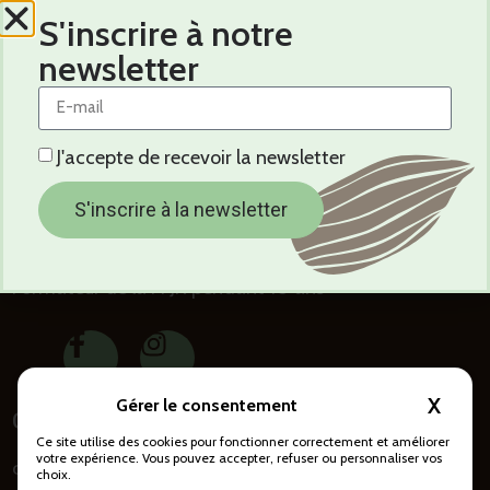
S'inscrire à notre
newsletter
Catherine
J'accepte de recevoir la newsletter
S'inscrire à la newsletter
L’appétit de se connaître
Membre fondateur de la FFJR dès 2001
Formateur de la FFJR pendant 10 ans
X
Masqu
Contact
Ce site utilise des cookies pour fonctionner correctement et améliorer
votre expérience. Vous pouvez accepter, refuser ou personnaliser vos
contact@amandier.info
choix.